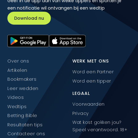
Geef in de app aan van welke tippers en sporten je
een notificatie wil ontvangen bij een wedtip
Download nu
Over ons
WERK MET ONS
Artikelen
Word een Partner
Bookmakers
Word een tipper
Leer wedden
LEGAAL
Videos
Voorwaarden
Wedtips
Privacy
Betting Bible
Wat kost gokken jou?
Resultaten tips
Speel verantwoord. 18+
Contacteer ons