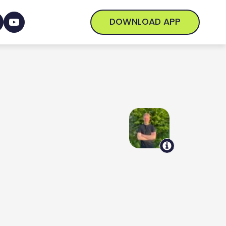
DOWNLOAD APP