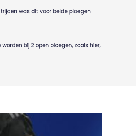
trijden was dit voor beide ploegen
 worden bij 2 open ploegen, zoals hier,