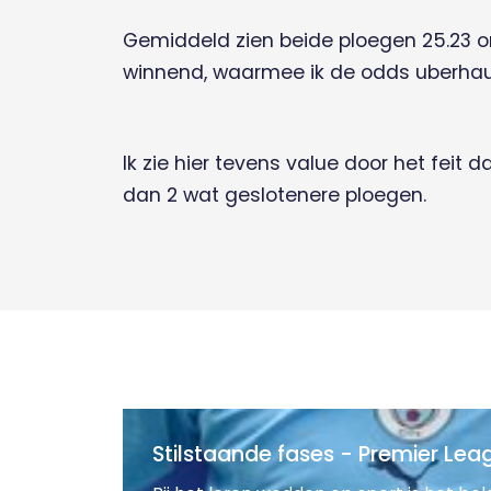
Gemiddeld zien beide ploegen 25.23 om
winnend, waarmee ik de odds uberhaup
Ik zie hier tevens value door het feit
dan 2 wat geslotenere ploegen.
Stilstaande fases - Premier Lea