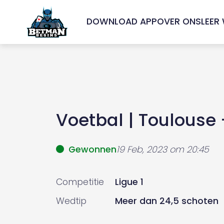
DOWNLOAD APP
OVER ONS
LEER
Voetbal
|
Toulouse 
Gewonnen
19 Feb, 2023
om
20:45
Competitie
Ligue 1
Wedtip
Meer dan 24,5 schoten