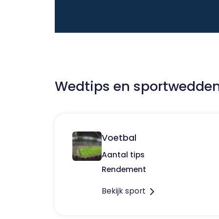
Wedtips en sportwedden
Voetbal
Aantal tips
Rendement
Bekijk sport