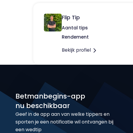
Flip Tip
Aantal tips
Rendement
Bekijk profiel
Betmanbegins-app
nu beschikbaar
Geef in de app aan van welke tippers en
sporten je een notificatie wil ontvangen bij
een wedtip