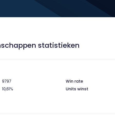
schappen statistieken
9797
Win rate
10,61%
Units winst