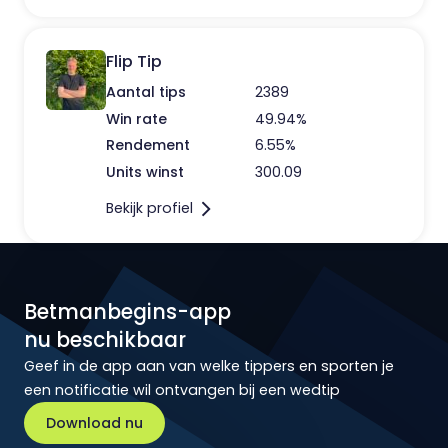
Flip Tip
Aantal tips
2389
Win rate
49.94%
Rendement
6.55%
Units winst
300.09
Bekijk profiel
Betmanbegins-app
nu beschikbaar
Geef in de app aan van welke tippers en sporten je
een notificatie wil ontvangen bij een wedtip
Download nu