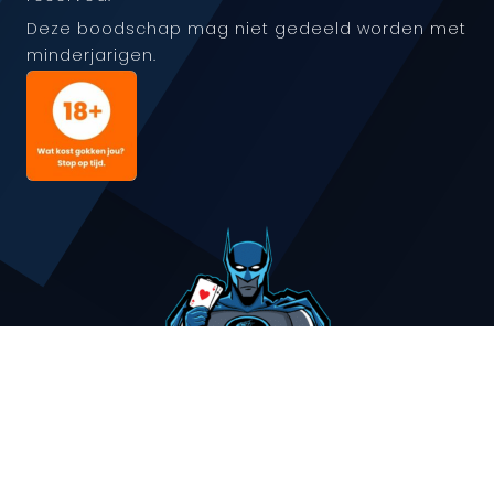
Deze boodschap mag niet gedeeld worden met
minderjarigen.