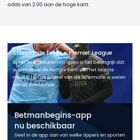
odds van 2.00 aan de hoge kant.
Stilstaande fases - Premier League
Bij het leren wedden op sport is het belangrijk dat
je steeds op de hoogte bent van het laatste
nieuws. Eén onderdeel van die informatie is weten
wie de stilstaande ...
Betmanbegins-app
nu beschikbaar
Geef in de app aan van welke tippers en sporten