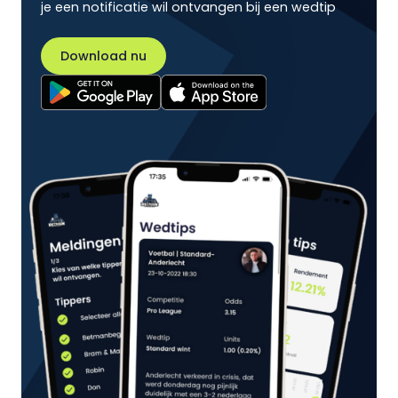
je een notificatie wil ontvangen bij een wedtip
Download nu