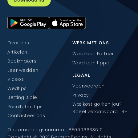
Download nu
Over ons
WERK MET ONS
Artikelen
Word een Partner
Bookmakers
Word een tipper
Leer wedden
LEGAAL
Videos
Voorwaarden
Wedtips
Privacy
Betting Bible
Wat kost gokken jou?
Resultaten tips
Speel verantwoord. 18+
Contacteer ons
Ondernemingsnummer: BE0696633610
Copyright @ 2021 BetmanBegins. All rights