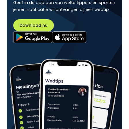
Geef in de app aan van welke tippers en sporten
je een notificatie wil ontvangen bij een wedtip
Download nu