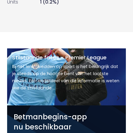
Units
1 (0.2%)
Stilstaande fases - Premier League
Bij het leren wedden op sport is het belangrijk dat
je steeds op de hoogte bent van het laatste
nieuws. Eén onderdeel van die informatie is weten
wie de stilstaande ...
Betmanbegins-app
nu beschikbaar