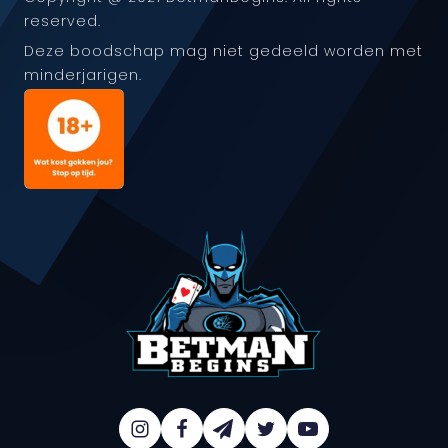
reserved.
Deze boodschap mag niet gedeeld worden met
minderjarigen.