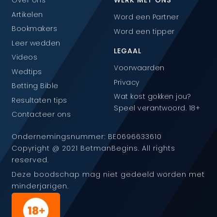
Over ons
WERK MET ONS
Artikelen
Word een Partner
Bookmakers
Word een tipper
Leer wedden
LEGAAL
Videos
Voorwaarden
Wedtips
Privacy
Betting Bible
Wat kost gokken jou?
Resultaten tips
Speel verantwoord. 18+
Contacteer ons
Ondernemingsnummer: BE0696633610
Copyright @ 2021 BetmanBegins. All rights
reserved.
Deze boodschap mag niet gedeeld worden met
minderjarigen.