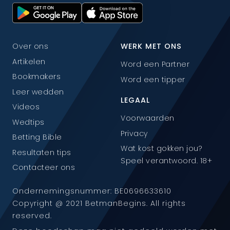
Over ons
WERK MET ONS
Artikelen
Word een Partner
Bookmakers
Word een tipper
Leer wedden
LEGAAL
Videos
Voorwaarden
Wedtips
Privacy
Betting Bible
Wat kost gokken jou?
Resultaten tips
Speel verantwoord. 18+
Contacteer ons
Ondernemingsnummer: BE0696633610
Copyright @ 2021 BetmanBegins. All rights
reserved.