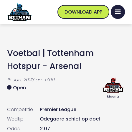
DOWNLOAD APP
Voetbal
|
Tottenham
Hotspur - Arsenal
15 Jan, 2023
om
17:00
Open
Maurits
Competitie
Premier League
Wedtip
Odegaard schiet op doel
Odds
2.07