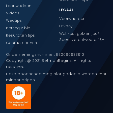
Leer wedden
LEGAAL
Videos
Voorwaarden
Wedtips
Privacy
Betting Bible
Wat kost gokken jou?
Resultaten tips
Speel verantwoord. 18+
Contacteer ons
Ondernemingsnummer: BE0696633610
Copyright @ 2021 BetmanBegins. All rights
reserved.
Deze boodschap mag niet gedeeld worden met
minderjarigen.