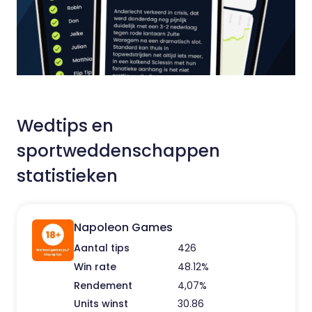
Wedtips en
sportweddenschappen
statistieken
Napoleon Games
Aantal tips
426
Win rate
48.12%
Rendement
4,07%
Units winst
30.86