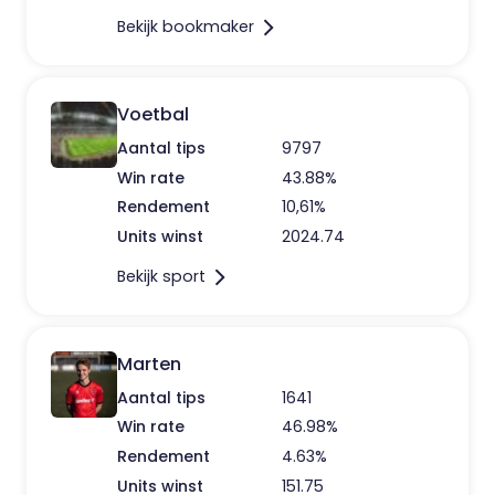
Bekijk bookmaker
Voetbal
Aantal tips
9797
Win rate
43.88%
Rendement
10,61%
Units winst
2024.74
Bekijk sport
Marten
Aantal tips
1641
Win rate
46.98%
Rendement
4.63%
Units winst
151.75