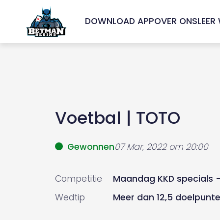
DOWNLOAD APP
OVER ONS
LEER
Voetbal
|
TOTO
Gewonnen
07 Mar, 2022
om
20:00
Competitie
Maandag KKD specials -
Wedtip
Meer dan 12,5 doelpunte