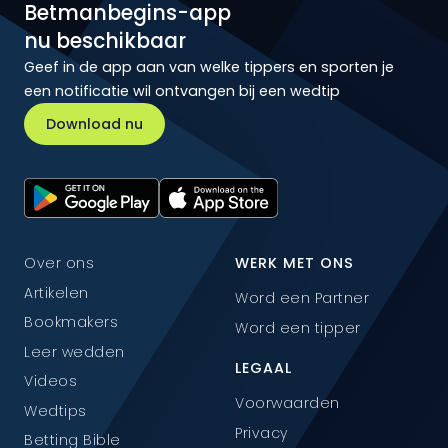
Betmanbegins-app
nu beschikbaar
Geef in de app aan van welke tippers en sporten je
een notificatie wil ontvangen bij een wedtip
Download nu
Over ons
WERK MET ONS
Artikelen
Word een Partner
Bookmakers
Word een tipper
Leer wedden
LEGAAL
Videos
Voorwaarden
Wedtips
Privacy
Betting Bible