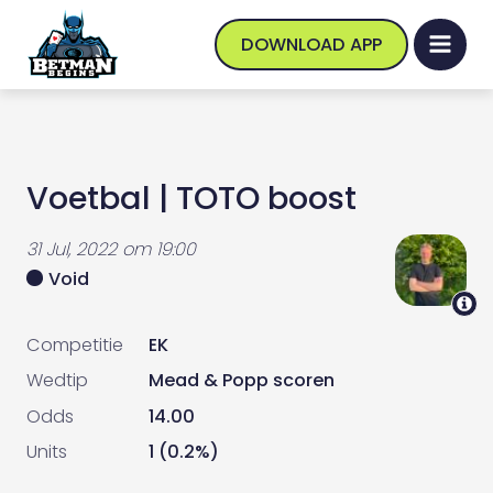
DOWNLOAD APP
Voetbal
|
TOTO boost
31 Jul, 2022
om
19:00
Void
Competitie
EK
Wedtip
Mead & Popp scoren
Odds
14.00
Units
1 (0.2%)