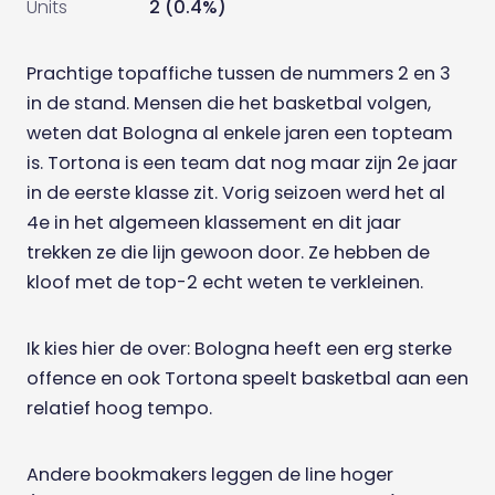
Units
2 (0.4%)
Prachtige topaffiche tussen de nummers 2 en 3
in de stand. Mensen die het basketbal volgen,
weten dat Bologna al enkele jaren een topteam
is. Tortona is een team dat nog maar zijn 2e jaar
in de eerste klasse zit. Vorig seizoen werd het al
4e in het algemeen klassement en dit jaar
trekken ze die lijn gewoon door. Ze hebben de
kloof met de top-2 echt weten te verkleinen.
Ik kies hier de over: Bologna heeft een erg sterke
offence en ook Tortona speelt basketbal aan een
relatief hoog tempo.
Andere bookmakers leggen de line hoger