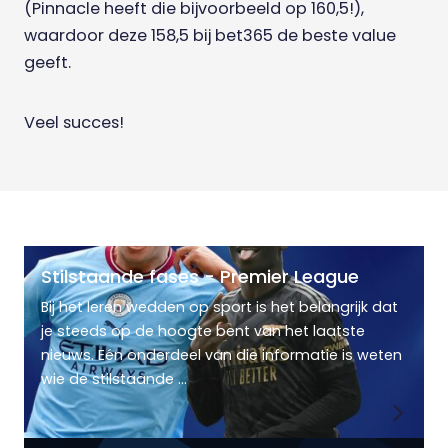
(Pinnacle heeft die bijvoorbeeld op 160,5!),
waardoor deze 158,5 bij bet365 de beste value
geeft.
Veel succes!
Stilstaande fases - Premier League
Bij het leren wedden op sport is het belangrijk dat
je steeds op de hoogte bent van het laatste
nieuws. Eén onderdeel van die informatie is weten
wie de stilstaande ...