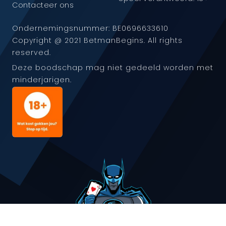
Contacteer ons
Ondernemingsnummer: BE0696633610
Copyright @ 2021 BetmanBegins. All rights
reserved.
Deze boodschap mag niet gedeeld worden met
minderjarigen.