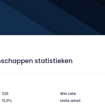
schappen statistieken
526
Win rate
10,31%
Units winst