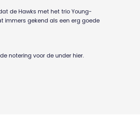
dat de Hawks met het trio Young-
aat immers gekend als een erg goede
de notering voor de under hier.