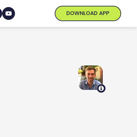
DOWNLOAD APP