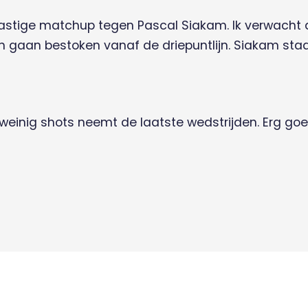
lastige matchup tegen Pascal Siakam. Ik verwacht 
len gaan bestoken vanaf de driepuntlijn. Siakam st
 weinig shots neemt de laatste wedstrijden. Erg goe