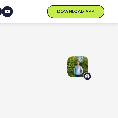
DOWNLOAD APP