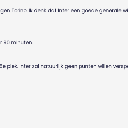
egen Torino. Ik denk dat Inter een goede generale wi
r 90 minuten.
8e plek. Inter zal natuurlijk geen punten willen ver