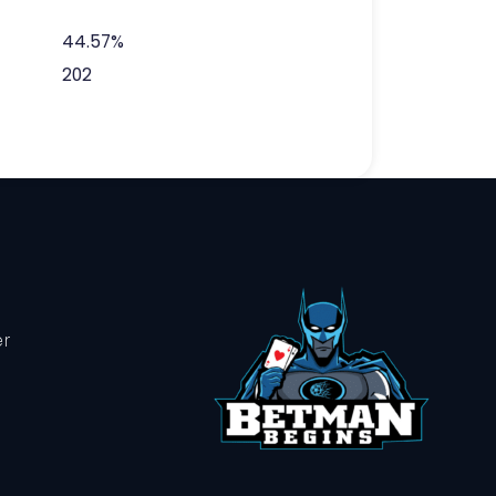
44.57%
202
er