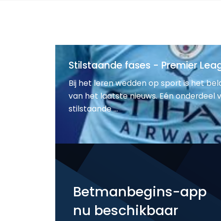
Stilstaande fases - Premier Lea
Bij het leren wedden op sport is het be
van het laatste nieuws. Eén onderdeel v
stilstaande ...
Betmanbegins-app
nu beschikbaar