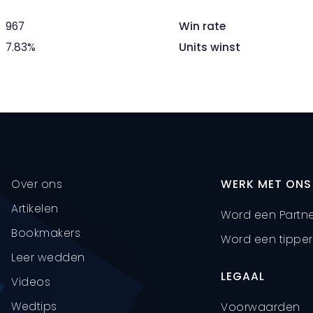
967
Win rate
7.83%
Units winst
Over ons
WERK MET ONS
Artikelen
Word een Partn
Bookmakers
Word een tipper
Leer wedden
LEGAAL
Videos
Wedtips
Voorwaarden