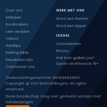
Over ons
WERK MET ONS
Artikelen
Word een Partner
Bookmakers
Word een tipper
Leer wedden
LEGAAL
Videos
Voorwaarden
Wedtips
Privacy
Betting Bible
Wat kost gokken jou?
Resultaten tips
Speel verantwoord. 18+
Contacteer ons
Ondernemingsnummer: BE0696633610
Copyright @ 2021 BetmanBegins. All rights
reserved.
Deze boodschap mag niet gedeeld worden met
minderjarigen.