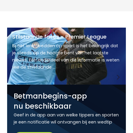
Stilstaande fases - Premier League
Bij het leren wedden op sport is het belangrijk dat
je steeds op de hoogte bent van het laatste
nieuws. Eén onderdeel van die informatie is weten
wie de stilstaande ...
Betmanbegins-app
nu beschikbaar
Geef in de app aan van welke tippers en sporten
je een notificatie wil ontvangen bij een wedtip