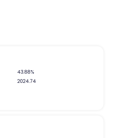
43.88%
2024.74