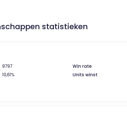
schappen statistieken
9797
Win rate
10,61%
Units winst