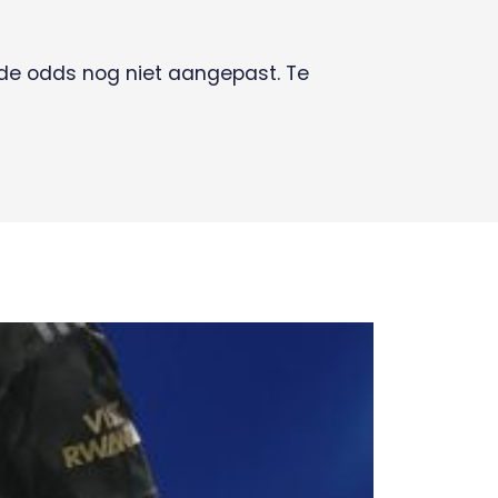
ft de odds nog niet aangepast. Te