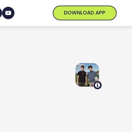
DOWNLOAD APP