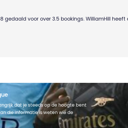
 1.68 gedaald voor over 3.5 bookings. WilliamHill hee
gue
langrijk dat je steeds op de hoogte bent
an die informatie is weten wie de