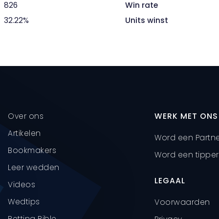
826
Win rate
32.22%
Units winst
Over ons
WERK MET ONS
Artikelen
Word een Partn
Bookmakers
Word een tipper
Leer wedden
LEGAAL
Videos
Wedtips
Voorwaarden
Betting Bible