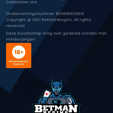
Contacteer ons
Ondernemingsnummer: BE0696633610
Copyright @ 2021 BetmanBegins. All rights
reserved.
Deze boodschap mag niet gedeeld worden met
minderjarigen.