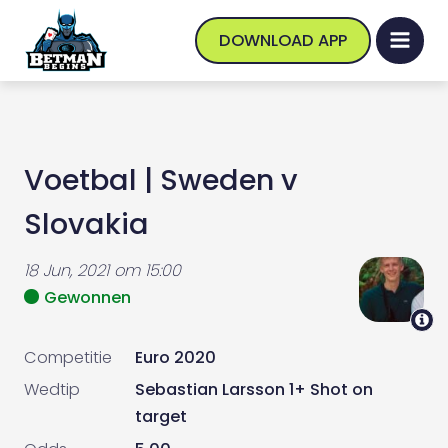
DOWNLOAD APP
Voetbal
|
Sweden v
Slovakia
18 Jun, 2021
om
15:00
Gewonnen
Competitie
Euro 2020
Wedtip
Sebastian Larsson 1+ Shot on
target