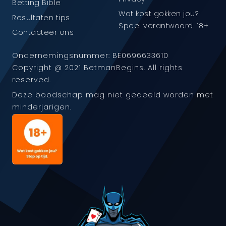
Betting Bible
Wat kost gokken jou?
Resultaten tips
Speel verantwoord. 18+
Contacteer ons
Ondernemingsnummer: BE0696633610
Copyright @ 2021 BetmanBegins. All rights
reserved.
Deze boodschap mag niet gedeeld worden met
minderjarigen.