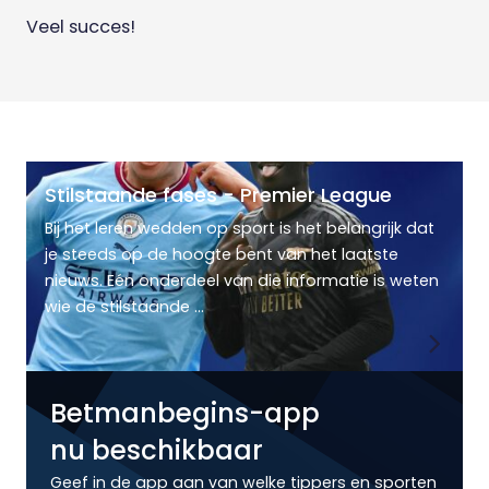
Veel succes!
Stilstaande fases - Premier League
Bij het leren wedden op sport is het belangrijk dat
je steeds op de hoogte bent van het laatste
nieuws. Eén onderdeel van die informatie is weten
wie de stilstaande ...
Betmanbegins-app
nu beschikbaar
Geef in de app aan van welke tippers en sporten