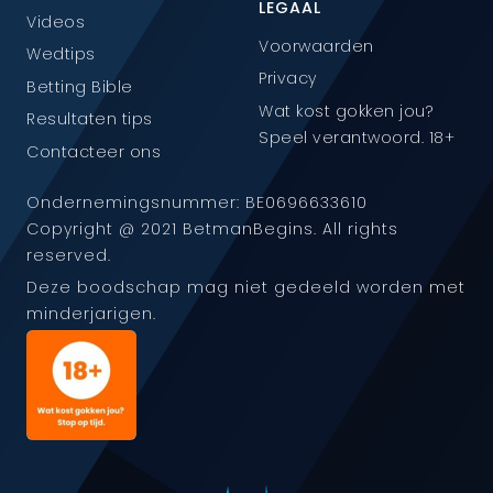
LEGAAL
Videos
Voorwaarden
Wedtips
Privacy
Betting Bible
Wat kost gokken jou?
Resultaten tips
Speel verantwoord. 18+
Contacteer ons
Ondernemingsnummer: BE0696633610
Copyright @ 2021 BetmanBegins. All rights
reserved.
Deze boodschap mag niet gedeeld worden met
minderjarigen.