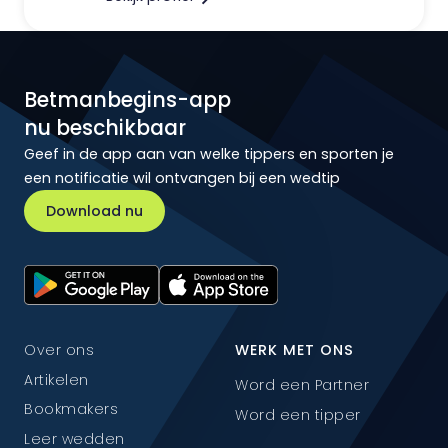
Betmanbegins-app
nu beschikbaar
Geef in de app aan van welke tippers en sporten je
een notificatie wil ontvangen bij een wedtip
Download nu
Over ons
WERK MET ONS
Artikelen
Word een Partner
Bookmakers
Word een tipper
Leer wedden