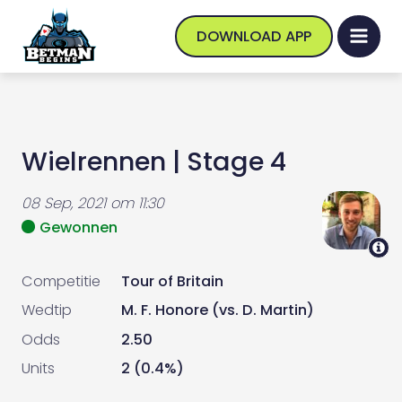
DOWNLOAD APP
Wielrennen
|
Stage 4
08 Sep, 2021
om
11:30
Gewonnen
Competitie
Tour of Britain
Wedtip
M. F. Honore (vs. D. Martin)
Odds
2.50
Units
2 (0.4%)