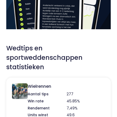
Wedtips en
sportweddenschappen
statistieken
Wielrennen
Aantal tips
277
Win rate
45.85%
Rendement
7,49%
Units winst
49.6