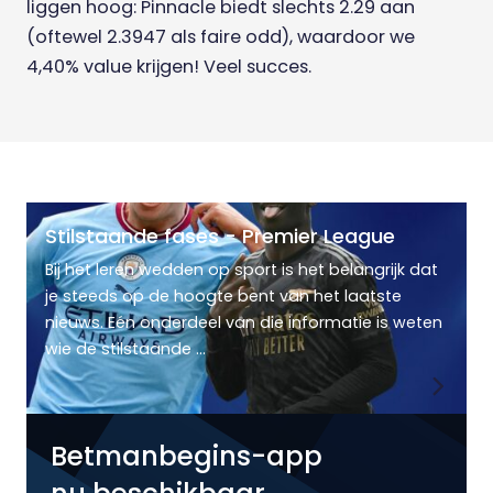
liggen hoog: Pinnacle biedt slechts 2.29 aan
(oftewel 2.3947 als faire odd), waardoor we
4,40% value krijgen! Veel succes.
Stilstaande fases - Premier League
Bij het leren wedden op sport is het belangrijk dat
je steeds op de hoogte bent van het laatste
nieuws. Eén onderdeel van die informatie is weten
wie de stilstaande ...
Betmanbegins-app