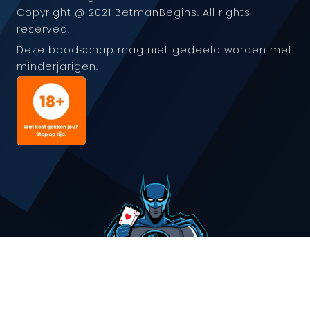
Copyright @ 2021 BetmanBegins. All rights
reserved.
Deze boodschap mag niet gedeeld worden met
minderjarigen.