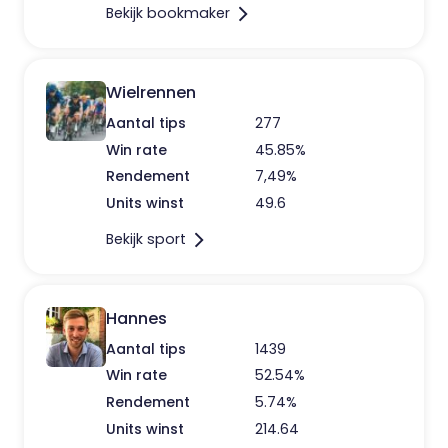
Bekijk bookmaker
Wielrennen
Aantal tips
277
Win rate
45.85%
Rendement
7,49%
Units winst
49.6
Bekijk sport
Hannes
Aantal tips
1439
Win rate
52.54%
Rendement
5.74%
Units winst
214.64