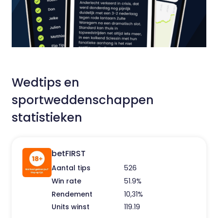
Wedtips en
sportweddenschappen
statistieken
betFIRST
Aantal tips
526
Win rate
51.9%
Rendement
10,31%
Units winst
119.19