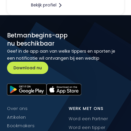
Bekijk profiel
Betmanbegins-app
nu beschikbaar
Geef in de app aan van welke tippers en sporten je
een notificatie wil ontvangen bij een wedtip
Download nu
Over ons
WERK MET ONS
Artikelen
Word een Partner
Bookmakers
Word een tipper