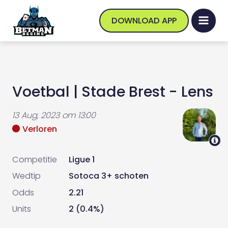
DOWNLOAD APP
Voetbal
|
Stade Brest - Lens
13 Aug, 2023
om
13:00
Verloren
Competitie
Ligue 1
Wedtip
Sotoca 3+ schoten
Odds
2.21
Units
2 (0.4%)