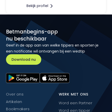
Bekijk profiel
Betmanbegins-app
nu beschikbaar
Geef in de app aan van welke tippers en sporten je
een notificatie wil ontvangen bij een wedtip
Download nu
Over ons
WERK MET ONS
Artikelen
Word een Partner
Bookmakers
Word een tipper