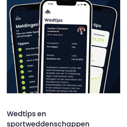
Wedtips en
sportweddenschappen