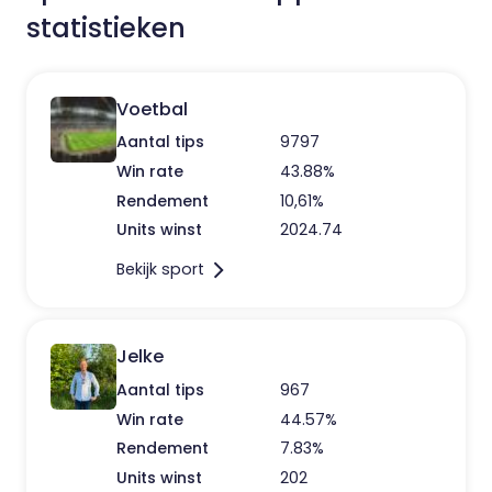
statistieken
Voetbal
Aantal tips
9797
Win rate
43.88%
Rendement
10,61%
Units winst
2024.74
Bekijk sport
Jelke
Aantal tips
967
Win rate
44.57%
Rendement
7.83%
Units winst
202