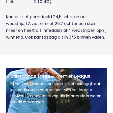
Units
2 (0.4%)
Kansas ziet gemideeld 24,5 schoten oer
wedstrijd, LA ziet er met 26,7 echter een stuk
meer en heeft dit inmiddels al 4 wedstrijden op rij
winnend. Ook kansas zag dit in 3/5 binnen vallen.
Stilstaande fases - Premier League
Bij het leren wedden op sport is het belangrijk dat
je steeds op de hoogte bent van het laatste
nieuws. Eén onderdeel van die informatie is weten
wie de stilstaande ...