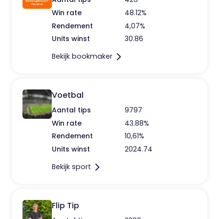
Win rate
48.12%
Rendement
4,07%
Units winst
30.86
Bekijk bookmaker
Voetbal
Aantal tips
9797
Win rate
43.88%
Rendement
10,61%
Units winst
2024.74
Bekijk sport
Flip Tip