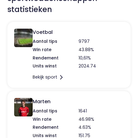
statistieken
Voetbal
Aantal tips
9797
Win rate
43.88%
Rendement
10,61%
Units winst
2024.74
Bekijk sport
Marten
Aantal tips
1641
Win rate
46.98%
Rendement
4.63%
Units winst
151.75