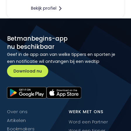
Bekijk profiel
Betmanbegins-app
nu beschikbaar
Geef in de app aan van welke tippers en sporten je
een notificatie wil ontvangen bij een wedtip
Download nu
Over ons
WERK MET ONS
Artikelen
Word een Partner
Bookmakers
Word een tipper