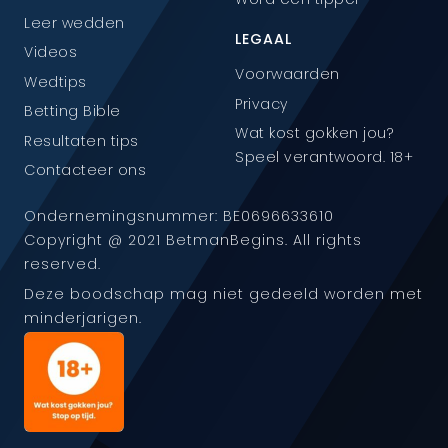
Leer wedden
LEGAAL
Videos
Voorwaarden
Wedtips
Privacy
Betting Bible
Wat kost gokken jou?
Resultaten tips
Speel verantwoord. 18+
Contacteer ons
Ondernemingsnummer: BE0696633610
Copyright @ 2021 BetmanBegins. All rights
reserved.
Deze boodschap mag niet gedeeld worden met
minderjarigen.