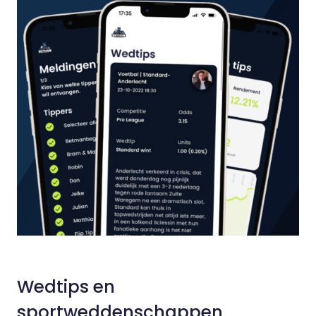
Wedtips en
sportweddenschappen