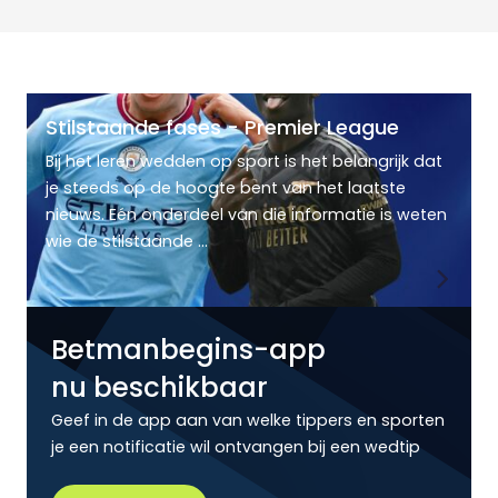
Stilstaande fases - Premier League
Bij het leren wedden op sport is het belangrijk dat
je steeds op de hoogte bent van het laatste
nieuws. Eén onderdeel van die informatie is weten
wie de stilstaande ...
Betmanbegins-app
nu beschikbaar
Geef in de app aan van welke tippers en sporten
je een notificatie wil ontvangen bij een wedtip