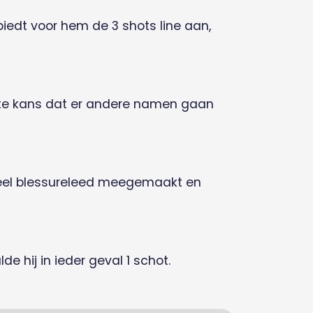
 biedt voor hem de 3 shots line aan,
grote kans dat er andere namen gaan
 veel blessureleed meegemaakt en
de hij in ieder geval 1 schot.