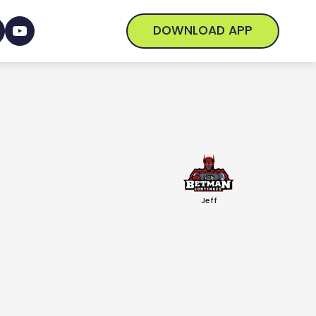
DOWNLOAD APP
Jeff