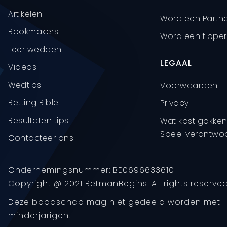
Artikelen
Word een Partn
Bookmakers
Word een tipper
Leer wedden
LEGAAL
Videos
Wedtips
Voorwaarden
Betting Bible
Privacy
Resultaten tips
Wat kost gokken
Speel verantwoo
Contacteer ons
Ondernemingsnummer: BE0696633610
Copyright @ 2021 BetmanBegins. All rights reserved
Deze boodschap mag niet gedeeld worden met
minderjarigen.