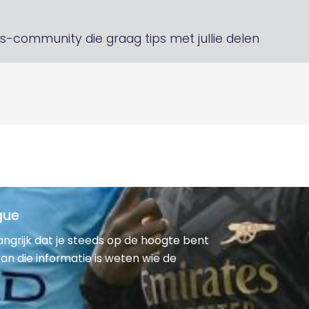
-community die graag tips met jullie delen
gue
langrijk dat je steeds op de hoogte bent
an die informatie is weten wie de