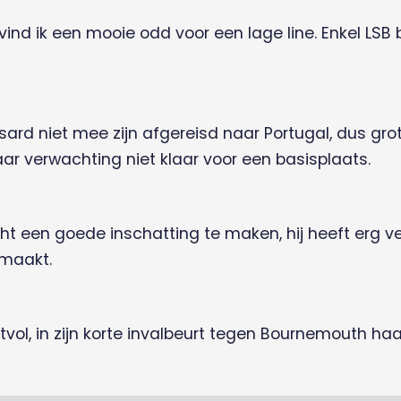
it vind ik een mooie odd voor een lage line. Enkel LSB
rossard niet mee zijn afgereisd naar Portugal, dus 
naar verwachting niet klaar voor een basisplaats.
echt een goede inschatting te maken, hij heeft erg
emaakt.
entvol, in zijn korte invalbeurt tegen Bournemouth haal