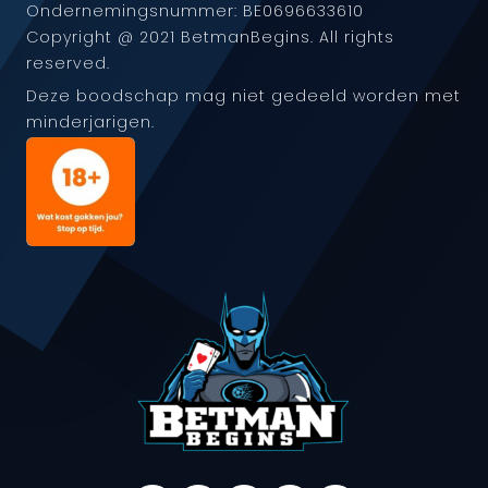
Ondernemingsnummer: BE0696633610
Copyright @ 2021 BetmanBegins. All rights
reserved.
Deze boodschap mag niet gedeeld worden met
minderjarigen.