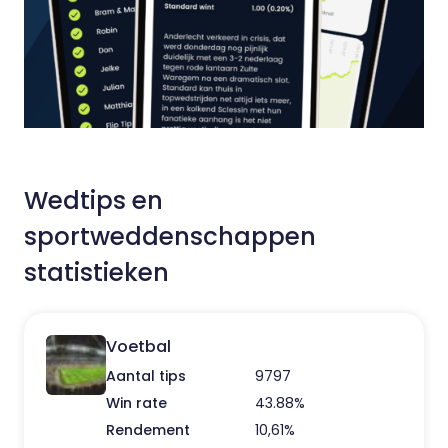
Wedtips en
sportweddenschappen
statistieken
Voetbal
Aantal tips
9797
Win rate
43.88%
Rendement
10,61%