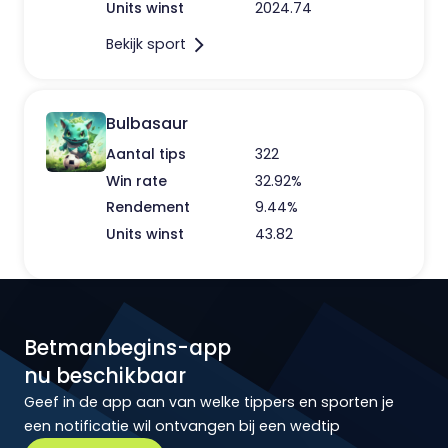
Units winst
2024.74
Bekijk sport
Bulbasaur
Aantal tips
322
Win rate
32.92%
Rendement
9.44%
Units winst
43.82
Betmanbegins-app
nu beschikbaar
Geef in de app aan van welke tippers en sporten je
een notificatie wil ontvangen bij een wedtip