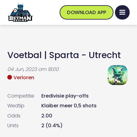
DOWNLOAD APP
Voetbal
|
Sparta - Utrecht
04 Jun, 2023
om
18:00
Verloren
Competitie
Eredivisie play-offs
Wedtip
Klaiber meer 0,5 shots
Odds
2.00
Units
2 (0.4%)