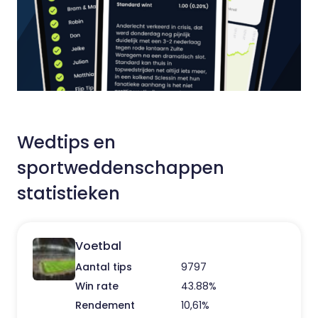
Wedtips en
sportweddenschappen
statistieken
Voetbal
Aantal tips
9797
Win rate
43.88%
Rendement
10,61%