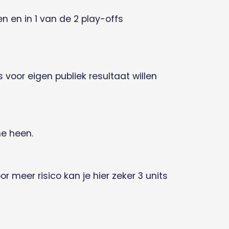
n en in 1 van de 2 play-offs
s voor eigen publiek resultaat willen
ne heen.
or meer risico kan je hier zeker 3 units