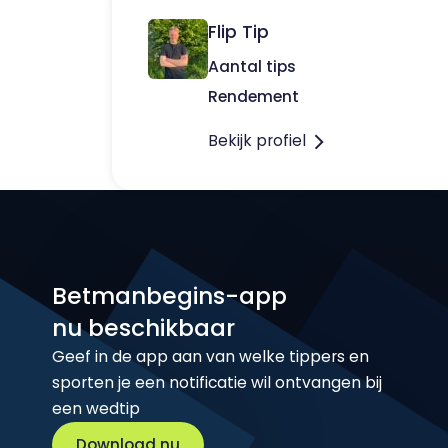
Flip Tip
Aantal tips
Rendement
Bekijk profiel
Betmanbegins-app
nu beschikbaar
Geef in de app aan van welke tippers en
sporten je een notificatie wil ontvangen bij
een wedtip
Download nu