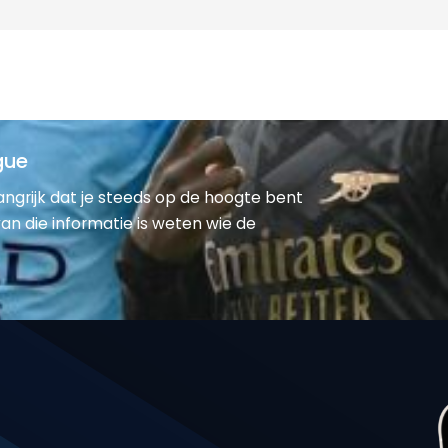
gue
langrijk dat je steeds op de hoogte bent
an die informatie is weten wie de