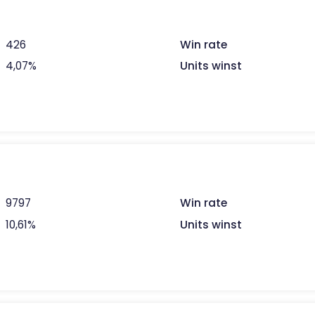
426
Win rate
4,07%
Units winst
9797
Win rate
10,61%
Units winst