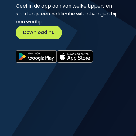
Geef in de app aan van welke tippers en
sporten je een notificatie wil ontvangen bij
een wedtip
Download nu