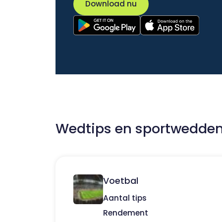
Download nu
Wedtips en sportwedden
Voetbal
Aantal tips
Rendement