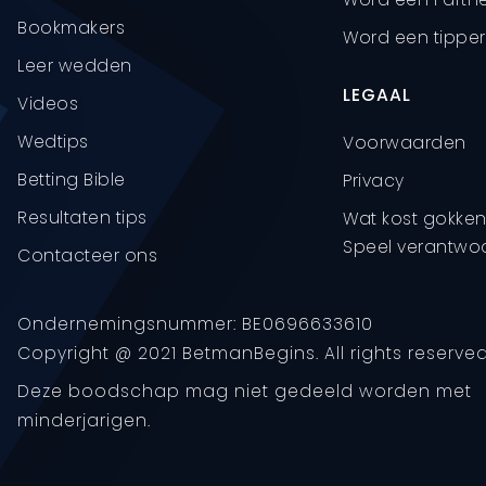
Bookmakers
Word een tipper
Leer wedden
LEGAAL
Videos
Wedtips
Voorwaarden
Betting Bible
Privacy
Resultaten tips
Wat kost gokken
Speel verantwoo
Contacteer ons
Ondernemingsnummer: BE0696633610
Copyright @ 2021 BetmanBegins. All rights reserved
Deze boodschap mag niet gedeeld worden met
minderjarigen.