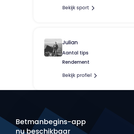
Bekijk sport
Julian
Aantal tips
Rendement
Bekijk profiel
Betmanbegins-app
nu beschikbaar