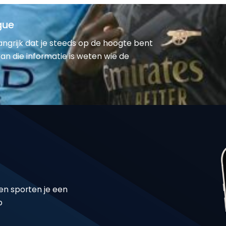
gue
langrijk dat je steeds op de hoogte bent
an die informatie is weten wie de
en sporten je een
p