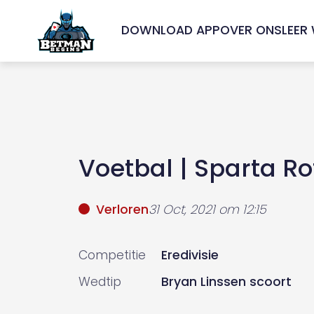
DOWNLOAD APP
OVER ONS
LEER
Voetbal
|
Sparta Ro
Verloren
31 Oct, 2021
om
12:15
Competitie
Eredivisie
Wedtip
Bryan Linssen scoort