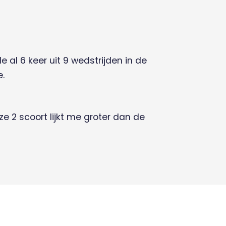
 al 6 keer uit 9 wedstrijden in de
e.
 2 scoort lijkt me groter dan de