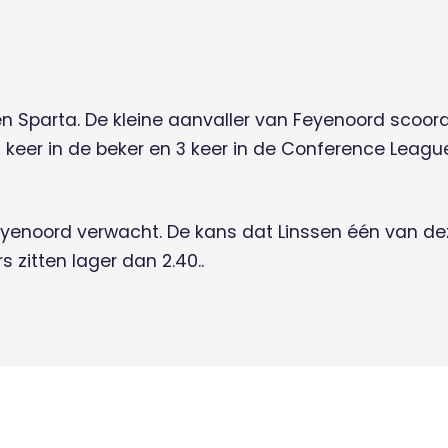
n Sparta. De kleine aanvaller van Feyenoord scoorde
2 keer in de beker en 3 keer in de Conference Leagu
enoord verwacht. De kans dat Linssen één van deze
zitten lager dan 2.40..