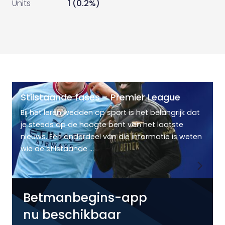
Units
1 (0.2%)
Stilstaande fases - Premier League
Bij het leren wedden op sport is het belangrijk dat
je steeds op de hoogte bent van het laatste
nieuws. Eén onderdeel van die informatie is weten
wie de stilstaande ...
Betmanbegins-app
nu beschikbaar