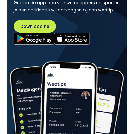
Geef in de app aan van welke tippers en sporten
je een notificatie wil ontvangen bij een wedtip
Download nu