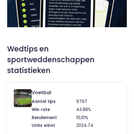
Wedtips en
sportweddenschappen
statistieken
Voetbal
Aantal tips
9797
Win rate
43.88%
Rendement
10,61%
Units winst
2024.74