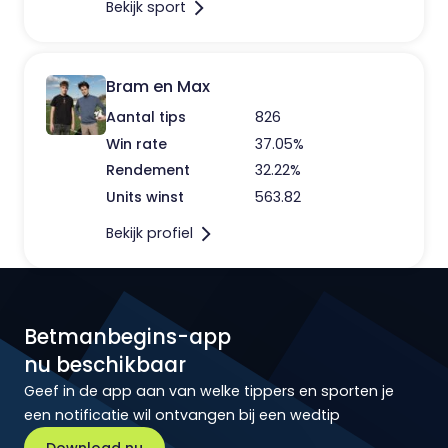
Bekijk sport
Bram en Max
Aantal tips
826
Win rate
37.05%
Rendement
32.22%
Units winst
563.82
Bekijk profiel
Betmanbegins-app
nu beschikbaar
Geef in de app aan van welke tippers en sporten je
een notificatie wil ontvangen bij een wedtip