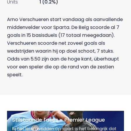
Units
1 (0.2%)
Arno Verschueren start vandaag als aanvallende
middenvelder voor Sparta. De Belg scoorde al 7
goals in 15 basisduels (17 totaal meegedaan).
Verschueren scoorde net zoveel goals als
wedstrijden waarin hij op doel schoot, 7 stuks.
Odds van 5.50 zijn aan de hoge kant, überhaupt
voor een speler die op de rand van de zestien
speelt.
Stilstaande fases - Premier League
Bij het leren wedden op sport is het belangrijk dat