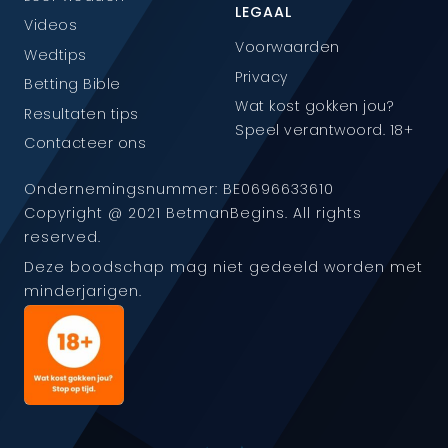
LEGAAL
Videos
Voorwaarden
Wedtips
Privacy
Betting Bible
Wat kost gokken jou?
Resultaten tips
Speel verantwoord. 18+
Contacteer ons
Ondernemingsnummer: BE0696633610
Copyright @ 2021 BetmanBegins. All rights
reserved.
Deze boodschap mag niet gedeeld worden met
minderjarigen.