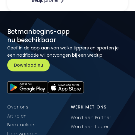
Bekijk profiel
Betmanbegins-app
nu beschikbaar
Geef in de app aan van welke tippers en sporten je
een notificatie wil ontvangen bij een wedtip
Download nu
Over ons
WERK MET ONS
Artikelen
Word een Partner
Bookmakers
Word een tipper
Leer wedden