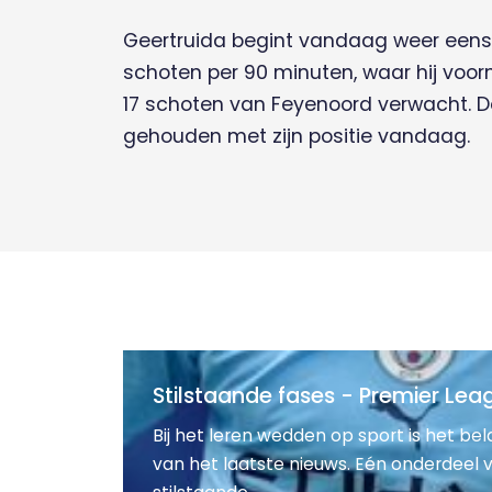
Geertruida begint vandaag weer eens 
schoten per 90 minuten, waar hij voorn
17 schoten van Feyenoord verwacht. De
gehouden met zijn positie vandaag.
Stilstaande fases - Premier Lea
Bij het leren wedden op sport is het be
van het laatste nieuws. Eén onderdeel v