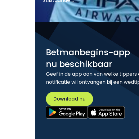
stilstaande ...
Betmanbegins-app
nu beschikbaar
Geef in de app aan van welke tippers 
notificatie wil ontvangen bij een wedti
Download nu