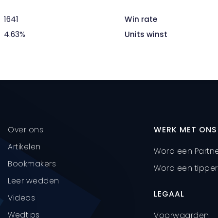
1641
Win rate
4.63%
Units winst
Over ons
WERK MET ONS
Artikelen
Word een Partn
Bookmakers
Word een tipper
Leer wedden
LEGAAL
Videos
Wedtips
Voorwaarden