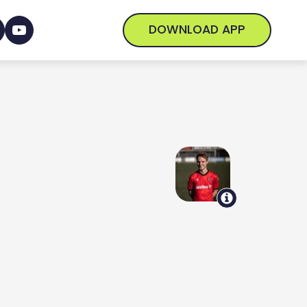
DOWNLOAD APP