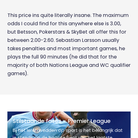
This price ins quite literally insane. The maximum
odds I could find for this anywhere else is 3.00,
but Betsson, Pokerstars & SkyBet all offer this for
between 2.00-2.60. Sebastian Larsson usually
takes penalties and most important games, he
plays the full 90 minutes (he did that for the
majority of both Nations League and WC qualifier
games).
Stilstaande fases - Premier League
Bij het leren wedden op sport is het belangrijk dat
je steeds op de hoogte bent van het laatste