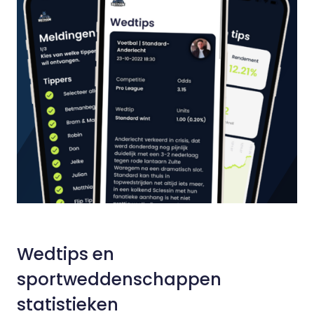
Wedtips en
sportweddenschappen
statistieken