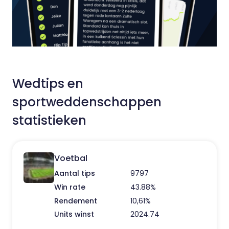
Wedtips en
sportweddenschappen
statistieken
Voetbal
Aantal tips
9797
Win rate
43.88%
Rendement
10,61%
Units winst
2024.74