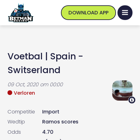
DOWNLOAD APP
Voetbal
|
Spain -
Switserland
09 Oct, 2020
om
00:00
Verloren
Competitie
Import
Wedtip
Ramos scores
Odds
4.70