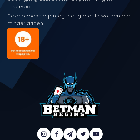
reserved.
Deze boodschap mag niet gedeeld worden met
minderjarigen.