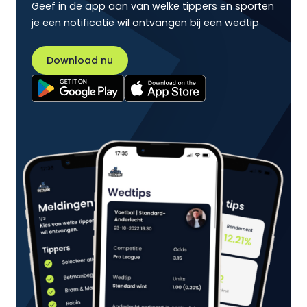
Geef in de app aan van welke tippers en sporten
je een notificatie wil ontvangen bij een wedtip
Download nu