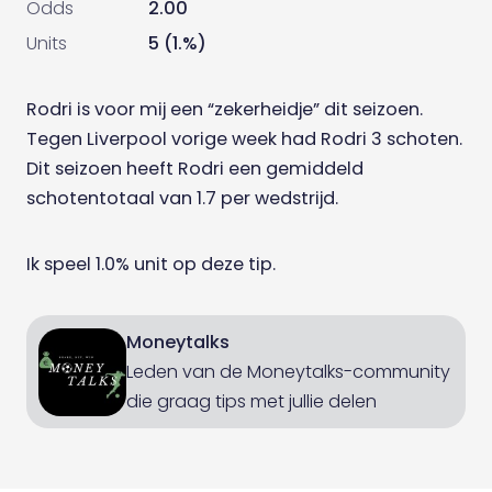
Odds
2.00
Units
5 (1.%)
Rodri is voor mij een “zekerheidje” dit seizoen.
Tegen Liverpool vorige week had Rodri 3 schoten.
Dit seizoen heeft Rodri een gemiddeld
schotentotaal van 1.7 per wedstrijd.
Ik speel 1.0% unit op deze tip.
Moneytalks
Leden van de Moneytalks-community
die graag tips met jullie delen