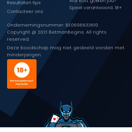
Wat kost gokken jou?
Resultaten tips
Speel verantwoord. 18+
Contacteer ons
Ondernemingsnummer: BE0696633610
Copyright @ 2021 BetmanBegins. All rights
reserved.
Deze boodschap mag niet gedeeld worden met
minderjarigen.