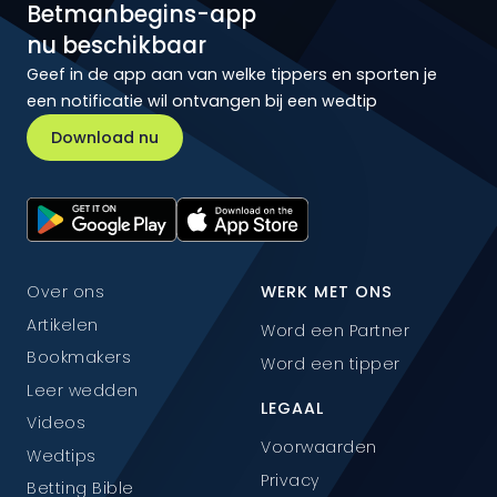
Betmanbegins-app
nu beschikbaar
Geef in de app aan van welke tippers en sporten je
een notificatie wil ontvangen bij een wedtip
Download nu
Over ons
WERK MET ONS
Artikelen
Word een Partner
Bookmakers
Word een tipper
Leer wedden
LEGAAL
Videos
Voorwaarden
Wedtips
Privacy
Betting Bible