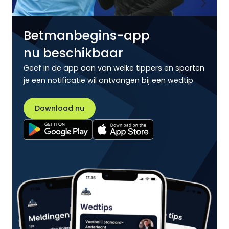
Betmanbegins-app
nu beschikbaar
Geef in de app aan van welke tippers en sporten
je een notificatie wil ontvangen bij een wedtip
Download nu