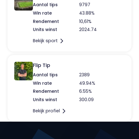
Aantal tips
9797
Win rate
43.88%
Rendement
10,61%
Units winst
2024.74
Bekijk sport
Flip Tip
Aantal tips
2389
Win rate
49.94%
Rendement
6.55%
Units winst
300.09
Bekijk profiel