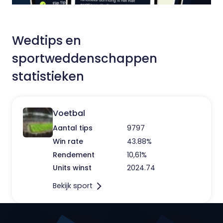
Wedtips en
sportweddenschappen
statistieken
Voetbal
Aantal tips
9797
Win rate
43.88%
Rendement
10,61%
Units winst
2024.74
Bekijk sport