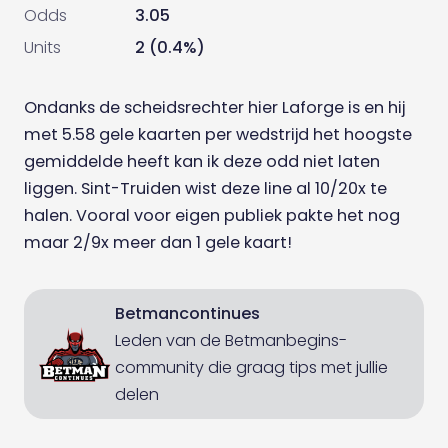
Odds
3.05
Units
2 (0.4%)
Ondanks de scheidsrechter hier Laforge is en hij
met 5.58 gele kaarten per wedstrijd het hoogste
gemiddelde heeft kan ik deze odd niet laten
liggen. Sint-Truiden wist deze line al 10/20x te
halen. Vooral voor eigen publiek pakte het nog
maar 2/9x meer dan 1 gele kaart!
Betmancontinues
Leden van de Betmanbegins-
community die graag tips met jullie
delen