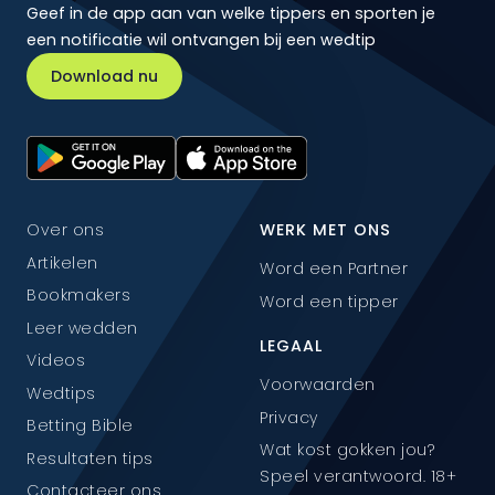
Geef in de app aan van welke tippers en sporten je
een notificatie wil ontvangen bij een wedtip
Download nu
Over ons
WERK MET ONS
Artikelen
Word een Partner
Bookmakers
Word een tipper
Leer wedden
LEGAAL
Videos
Voorwaarden
Wedtips
Privacy
Betting Bible
Wat kost gokken jou?
Resultaten tips
Speel verantwoord. 18+
Contacteer ons