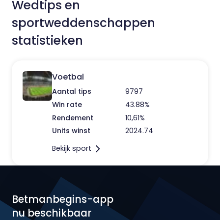
Wedtips en
sportweddenschappen
statistieken
Voetbal
Aantal tips
9797
Win rate
43.88%
Rendement
10,61%
Units winst
2024.74
Bekijk sport
Betmanbegins-app
nu beschikbaar