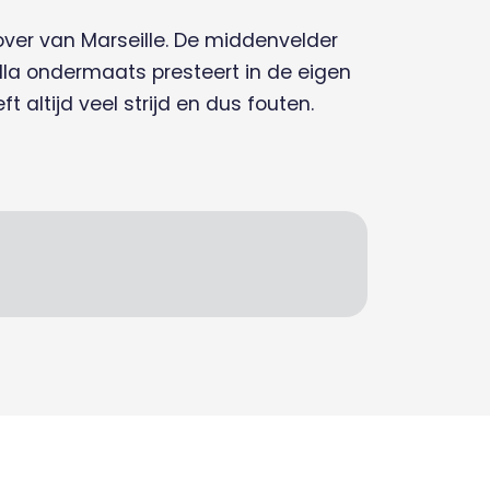
r over van Marseille. De middenvelder
illa ondermaats presteert in de eigen
altijd veel strijd en dus fouten.