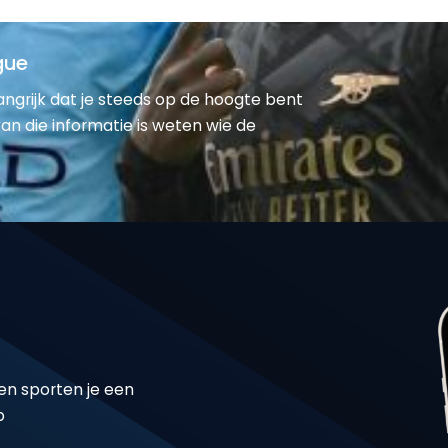
gue
langrijk dat je steeds op de hoogte bent
an die informatie is weten wie de
en sporten je een
p