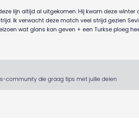
 deze lijn altijd al uitgekomen. Hij kwam deze winte
ijd. Ik verwacht deze match veel strijd gezien Sev
eizoen wat glans kan geven + een Turkse ploeg heeft 
-community die graag tips met jullie delen