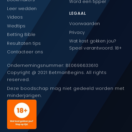
Word een tipper
Leer wedden
LEGAAL
Videos
Voorwaarden
Wedtips
Privacy
Betting Bible
Wat kost gokken jou?
Resultaten tips
Speel verantwoord. 18+
Contacteer ons
Ondernemingsnummer: BE0696633610
Copyright @ 2021 BetmanBegins. All rights
reserved.
Deze boodschap mag niet gedeeld worden met
minderjarigen.