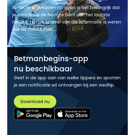
Bij het leren wedden op sport is het belangrijk dat
je steeds op de hoogte bent van het laatste
nieuws. Eén onderdeel van die informatie is weten
wie de stilstaande ...
Betmanbegins-app
nu beschikbaar
Geef in de app aan van welke tippers en sporten
je een notificatie wil ontvangen bij een wedtip
Download nu