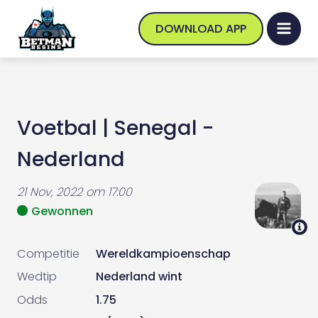
DOWNLOAD APP
Voetbal
|
Senegal -
Nederland
21 Nov, 2022
om
17:00
Gewonnen
Competitie
Wereldkampioenschap
Wedtip
Nederland wint
Odds
1.75