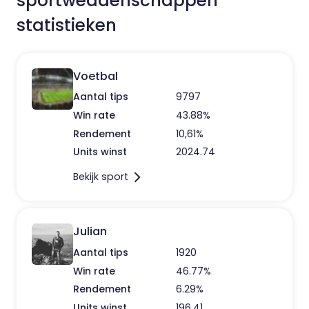
sportweddenschappen
statistieken
Voetbal
Aantal tips
9797
Win rate
43.88%
Rendement
10,61%
Units winst
2024.74
Bekijk sport
Julian
Aantal tips
1920
Win rate
46.77%
Rendement
6.29%
Units winst
196.41