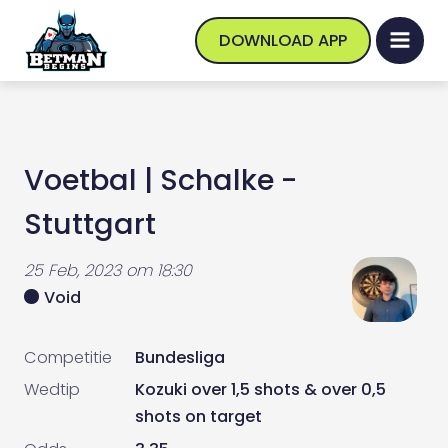
DOWNLOAD APP
Voetbal
|
Schalke -
Stuttgart
25 Feb, 2023
om
18:30
Void
Competitie
Bundesliga
Wedtip
Kozuki over 1,5 shots & over 0,5
shots on target