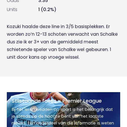
Odds
3.35
Units
1 (0.2%)
Kozuki haalde deze line in 3/5 basisplekken. Er
worden zo’n 12-13 schoten verwacht van Schalke
dus zie ik er 3+ van de gemiddeld meest
schietende speler van Schalke wel gebeuren. 1
unit door kans op vroege wissel.
Stilstaande fases - Premier League
Bij het leren wedden op sport is het belangrijk dat
je steeds op de hoogte bent van het laatste
nieuws. Eén onderdeel van die informatie is weten