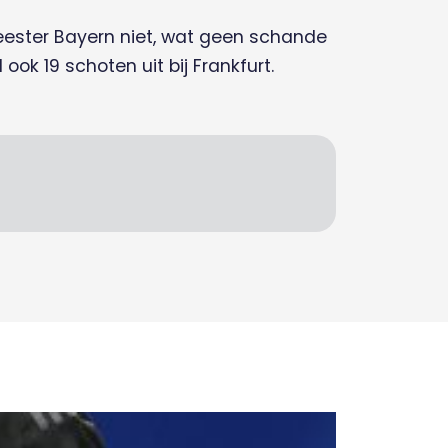
meester Bayern niet, wat geen schande
ook 19 schoten uit bij Frankfurt.