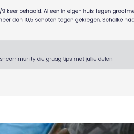
 8/9 keer behaald. Alleen in eigen huis tegen groot
n meer dan 10,5 schoten tegen gekregen. Schalke had 
-community die graag tips met jullie delen