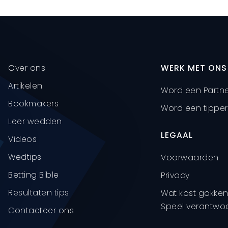
Over ons
WERK MET ONS
Artikelen
Word een Partn
Bookmakers
Word een tipper
Leer wedden
LEGAAL
Videos
Wedtips
Voorwaarden
Betting Bible
Privacy
Resultaten tips
Wat kost gokken
Speel verantwoo
Contacteer ons