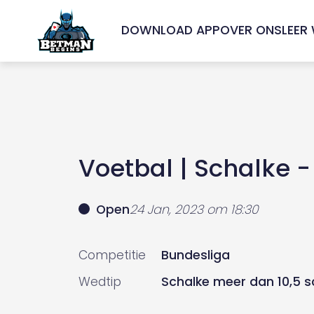
DOWNLOAD APP
OVER ONS
LEER
Voetbal
|
Schalke -
Open
24 Jan, 2023
om
18:30
Competitie
Bundesliga
Wedtip
Schalke meer dan 10,5 