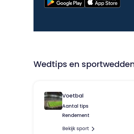
Wedtips en sportwedden
Voetbal
Aantal tips
Rendement
Bekijk sport