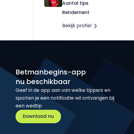
Aantal tips
Rendement
Bekijk profiel
Betmanbegins-app
nu beschikbaar
Geef in de app aan van welke tippers en
sporten je een notificatie wil ontvangen bij
een wedtip
Download nu