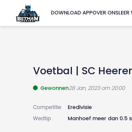
DOWNLOAD APP
OVER ONS
LEER
Voetbal
|
SC Heeren
Gewonnen
28 Jan, 2023
om
20:00
Competitie
Eredivisie
Wedtip
Manhoef meer dan 0.5 s