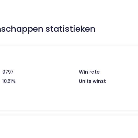
schappen statistieken
9797
Win rate
10,61%
Units winst