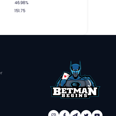
46.98%
151.75
er