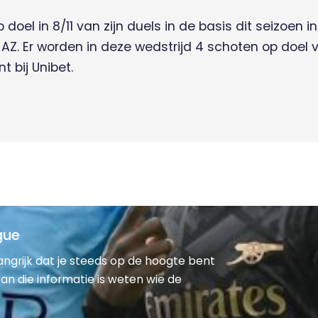
 in 8/11 van zijn duels in de basis dit seizoen in de 
 AZ. Er worden in deze wedstrijd 4 schoten op doel
 bij Unibet.
gue
langrijk dat je steeds op de hoogte bent
an die informatie is weten wie de