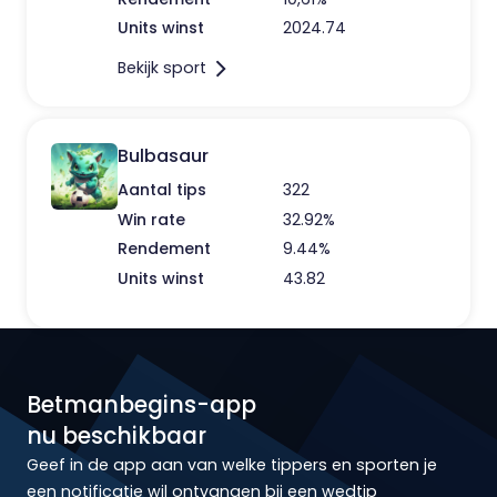
Units winst
2024.74
Bekijk sport
Bulbasaur
Aantal tips
322
Win rate
32.92%
Rendement
9.44%
Units winst
43.82
Betmanbegins-app
nu beschikbaar
Geef in de app aan van welke tippers en sporten je
een notificatie wil ontvangen bij een wedtip