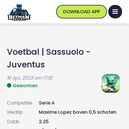
DOWNLOAD APP
Voetbal
|
Sassuolo -
Juventus
16 Apr, 2023
om
17:30
Gewonnen
Competitie
Serie A
Wedtip
Maxime Lopez boven 0,5 schoten
Odds
2.25