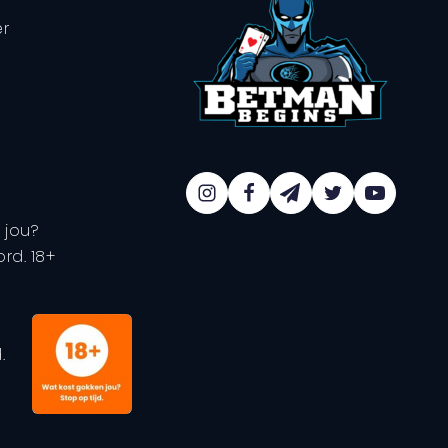
er
 jou?
rd. 18+
.