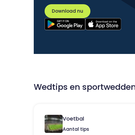
Download nu
Wedtips en sportwedden
Voetbal
Aantal tips