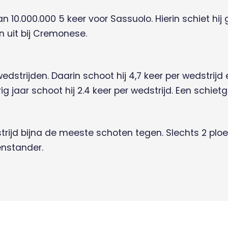
an 10.000.000 5 keer voor Sassuolo. Hierin schiet hij
en uit bij Cremonese.
wedstrijden. Daarin schoot hij 4,7 keer per wedstrijd e
g jaar schoot hij 2.4 keer per wedstrijd. Een schiet
dstrijd bijna de meeste schoten tegen. Slechts 2 p
enstander.