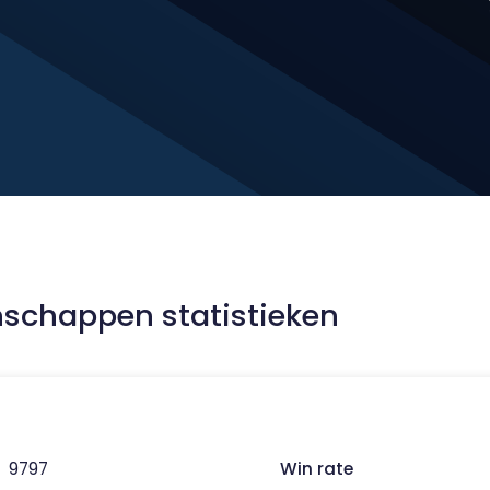
schappen statistieken
9797
Win rate