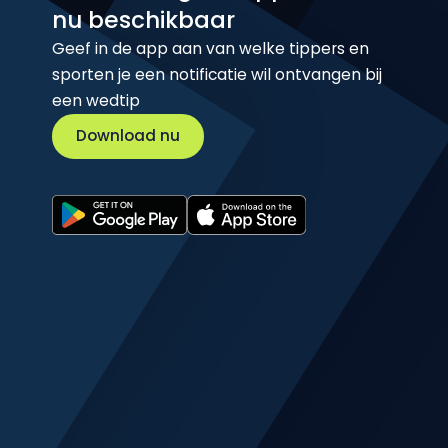
nu beschikbaar
Geef in de app aan van welke tippers en
sporten je een notificatie wil ontvangen bij
een wedtip
Download nu