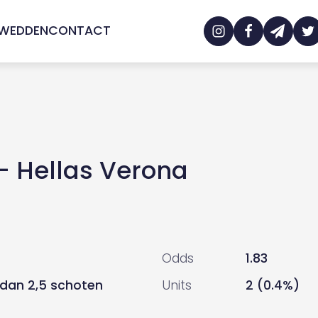
 WEDDEN
CONTACT
- Hellas Verona
Odds
1.83
dan 2,5 schoten
Units
2 (0.4%)