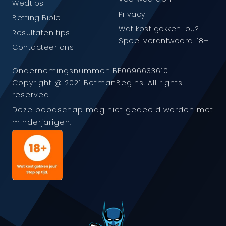
Wedtips
Privacy
Betting Bible
Wat kost gokken jou?
Resultaten tips
Speel verantwoord. 18+
Contacteer ons
Ondernemingsnummer: BE0696633610
Copyright @ 2021 BetmanBegins. All rights
reserved.
Deze boodschap mag niet gedeeld worden met
minderjarigen.