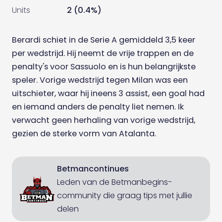
Units
2 (0.4%)
Berardi schiet in de Serie A gemiddeld 3,5 keer
per wedstrijd. Hij neemt de vrije trappen en de
penalty's voor Sassuolo en is hun belangrijkste
speler. Vorige wedstrijd tegen Milan was een
uitschieter, waar hij ineens 3 assist, een goal had
en iemand anders de penalty liet nemen. Ik
verwacht geen herhaling van vorige wedstrijd,
gezien de sterke vorm van Atalanta.
Betmancontinues
Leden van de Betmanbegins-
community die graag tips met jullie
delen