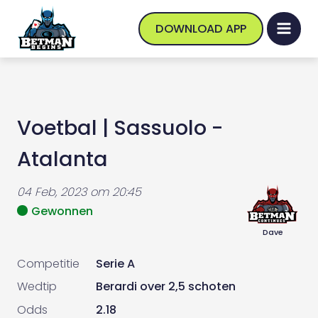
DOWNLOAD APP
Voetbal
|
Sassuolo -
Atalanta
04 Feb, 2023
om
20:45
Gewonnen
Dave
Competitie
Serie A
Wedtip
Berardi over 2,5 schoten
Odds
2.18