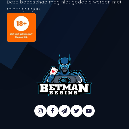
Deze boodschap mag niet gedeeld worden met
minderjarigen.