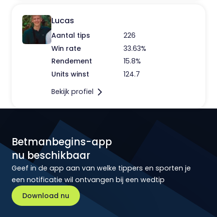
Lucas
Aantal tips
226
Win rate
33.63%
Rendement
15.8%
Units winst
124.7
Bekijk profiel
Betmanbegins-app
nu beschikbaar
Geef in de app aan van welke tippers en sporten je
een notificatie wil ontvangen bij een wedtip
Download nu