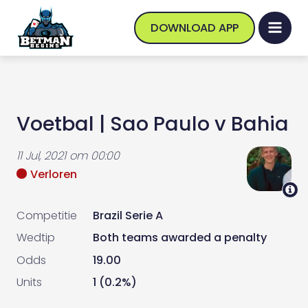
DOWNLOAD APP
Voetbal
|
Sao Paulo v Bahia
11 Jul, 2021
om
00:00
Verloren
Competitie
Brazil Serie A
Wedtip
Both teams awarded a penalty
Odds
19.00
Units
1 (0.2%)