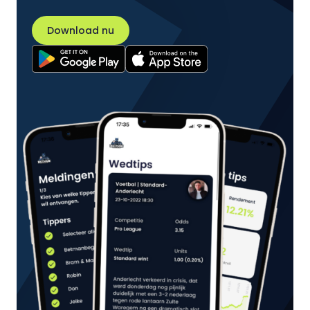
Download nu