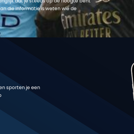
langrijk dat je steeds op de hoogte bent
an die informatie is weten wie de
en sporten je een
p