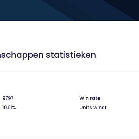
schappen statistieken
9797
Win rate
10,61%
Units winst