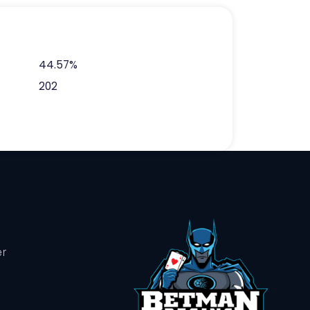
44.57%
202
er