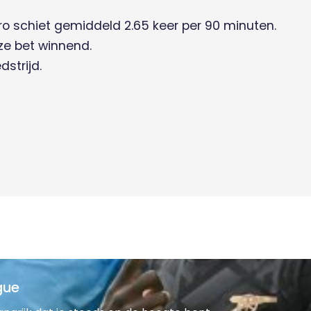
iro schiet gemiddeld 2.65 keer per 90 minuten.
ze bet winnend.
dstrijd.
gue