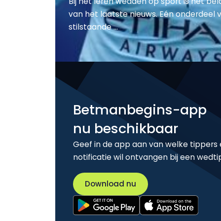
Bij het leren wedden op sport is het be
van het laatste nieuws. Eén onderdeel v
stilstaande ...
Betmanbegins-app
nu beschikbaar
Geef in de app aan van welke tippers 
notificatie wil ontvangen bij een wedti
Download nu