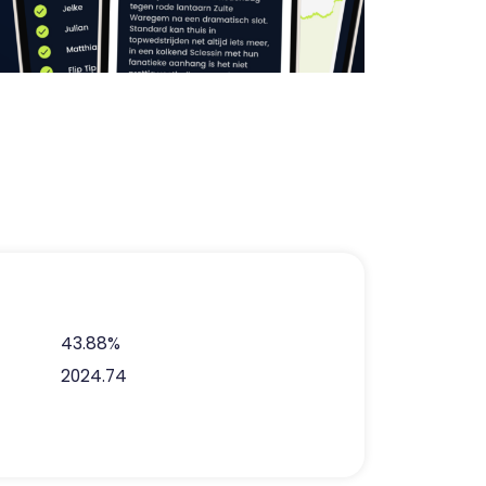
43.88%
2024.74