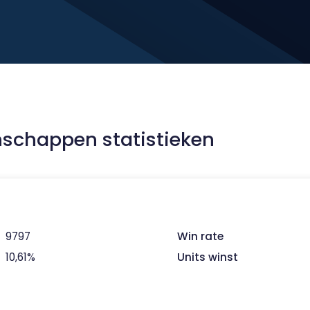
schappen statistieken
9797
Win rate
10,61%
Units winst