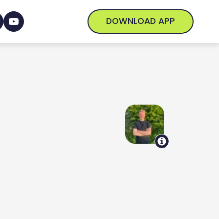
DOWNLOAD APP