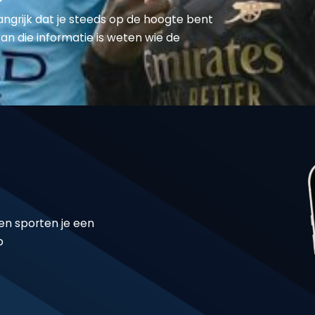
langrijk dat je steeds op de hoogte bent
an die informatie is weten wie de
en sporten je een
p