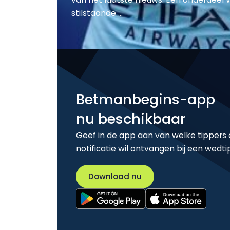
stilstaande ...
Betmanbegins-app
nu beschikbaar
Geef in de app aan van welke tippers 
notificatie wil ontvangen bij een wedti
Download nu