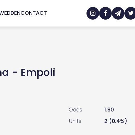
 WEDDEN
CONTACT
na - Empoli
Odds
1.90
Units
2 (0.4%)