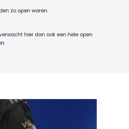
jden zo open waren.
k verwacht hier dan ook een hele open
en.