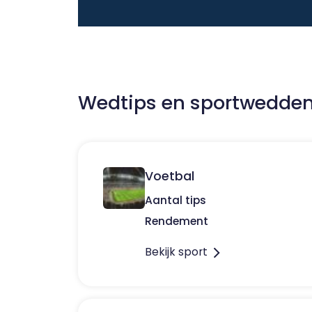
Wedtips en sportwedden
Voetbal
Aantal tips
Rendement
Bekijk sport